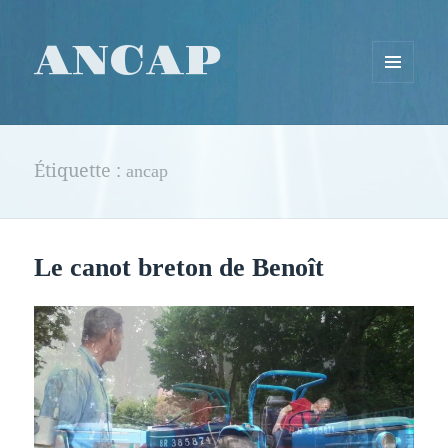
ANCAP
MENU
ET
WIDGETS
Étiquette :
ancap
Le canot breton de Benoît