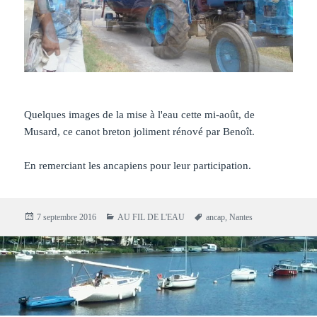
Quelques images de la mise à l'eau cette mi-août, de
Musard, ce canot breton joliment rénové par Benoît.
En remerciant les ancapiens pour leur participation.
Publié
Catégories
Mots-
7 septembre 2016
AU FIL DE L'EAU
ancap
,
Nantes
le
clés