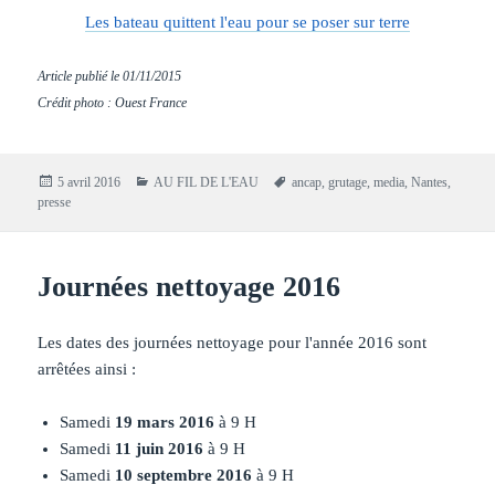
Les bateau quittent l'eau pour se poser sur terre
Article publié le
01/11/2015
Crédit photo : Ouest France
Publié
Catégories
Mots-
5 avril 2016
AU FIL DE L'EAU
ancap
,
grutage
,
media
,
Nantes
,
le
clés
presse
Journées nettoyage 2016
Les dates des journées nettoyage pour l'année 2016 sont
arrêtées ainsi :
Samedi
19 mars 2016
à 9 H
Samedi
11 juin 2016
à 9 H
Samedi
10 septembre 2016
à 9 H