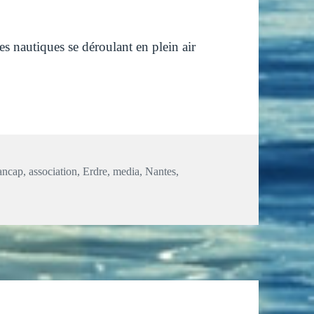
es nautiques se déroulant en plein air
Mots-
ancap
,
association
,
Erdre
,
media
,
Nantes
,
clés