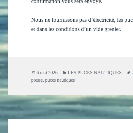
confirmation vous sera envoyé.
Nous ne fournissons pas d’électricité, les puc
et dans les conditions d’un vide grenier.
Publié
Catégories
6 mai 2026
LES PUCES NAUTIQUES
le
presse
,
puces nautiques