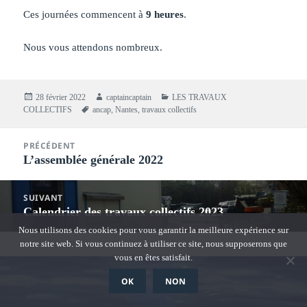
Ces journées commencent à
9 heures
.
Nous vous attendons nombreux.
Publié
Auteur
Catégories
28 février 2022
captaincaptain
LES TRAVAUX
le
Mots-
COLLECTIFS
ancap
,
Nantes
,
travaux collectifs
clés
Navigation
PRÉCÉDENT
de
L’assemblée générale 2022
Article
l’article
précédent :
SUIVANT
Calendrier des travaux collectifs 2023
Article
suivant :
Nous utilisons des cookies pour vous garantir la meilleure expérience sur
notre site web. Si vous continuez à utiliser ce site, nous supposerons que
vous en êtes satisfait.
OK
NON