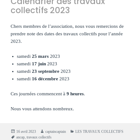
Calendrier des travaux
collectifs 2023
Chers membres de l’association, nous vous remercions de
prendre note des dates des travaux collectifs pour l’année
2023.
samedi
25 mars
2023
samedi
17 juin
2023
samedi
23 septembre
2023
samedi
16 décembre
2023
Ces journées commencent à
9 heures
.
Nous vous attendons nombreux.
Publié
Auteur
Catégories
16 avril 2023
captaincaptain
LES TRAVAUX COLLECTIFS
le
Mots-
ancap
,
travaux collectifs