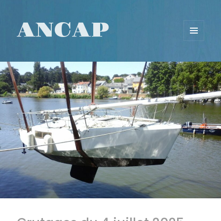
ANCAP
MENU
ET
WIDGETS