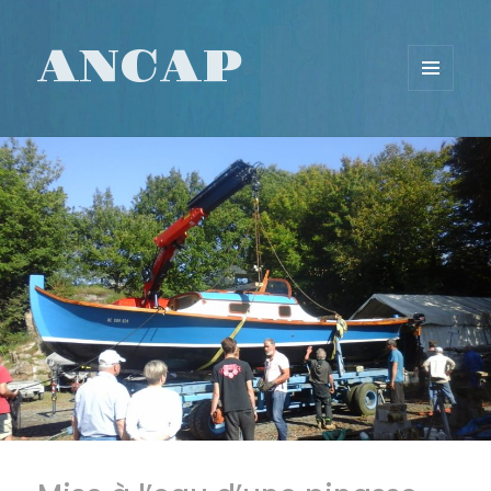
ANCAP
MENU
ET
WIDGETS