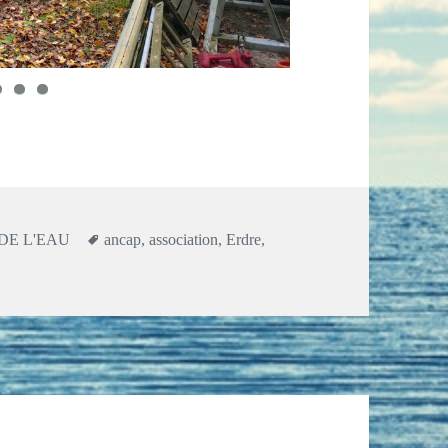
es
Mots-
 DE L'EAU
ancap
,
association
,
Erdre
,
clés