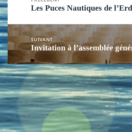
Les Puces Nautiques de l’Er
l’article
Article
précédent :
SUIVANT
Invitation à l’assemblée géné
Article
suivant :