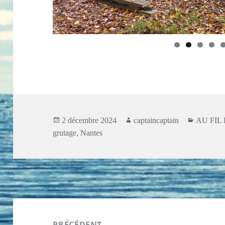
Publié
Auteur
Catégori
2 décembre 2024
captaincaptain
AU FIL
le
grutage
,
Nantes
Navigation
de
PRÉCÉDENT