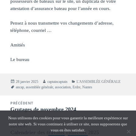
possesseurs de bateaux sur le site, un duplicata de votre
attestation d’assurance bateau pour l’année en cours.
Pensez à nous transmettre vos changements d’adresse,
téléphone, courriel …
Amitiés
Le bureau
Publié
Auteur
Catégories
28 janvier 2025
captaincaptain
L'ASSEMBLÉE GÉNÉRALE
le
Mots-
ancap
,
assemblée générale
,
association
,
Erdre
,
Nantes
clés
Navigation
PRÉCÉDENT
de
Grutages de novembre 2024
Article
l’article
précédent :
Nous utilisons des cookies pour vous garantir la meilleure expérience sur
notre site web. Si vous continuez à utiliser ce site, nous supposerons que
SUIVANT
vous en êtes satisfait.
Calendrier des travaux collectifs 2025
Article